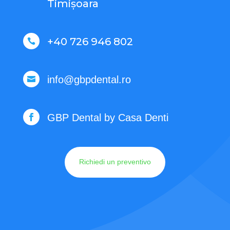
Timișoara
+40 726 946 802

info@gbpdental.ro

GBP Dental by Casa Denti

Richiedi un preventivo