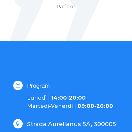
Patient
Program

Lunedì
|
14:00-20:00
Martedì-
Venerdì
|
09:00-20:00
Strada Aurelianus 5A, 300005
