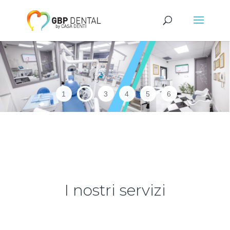
1
2
3
4
5
6
I nostri servizi